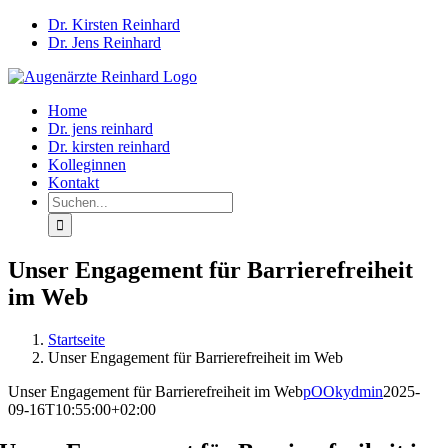
Zum
Dr. Kirsten Reinhard
Inhalt
Dr. Jens Reinhard
springen
Home
Dr. jens reinhard
Dr. kirsten reinhard
Kolleginnen
Kontakt
Suche
nach:
Unser Engagement für Barrierefreiheit
im Web
Startseite
Unser Engagement für Barrierefreiheit im Web
Unser Engagement für Barrierefreiheit im Web
pOOkydmin
2025-
09-16T10:55:00+02:00