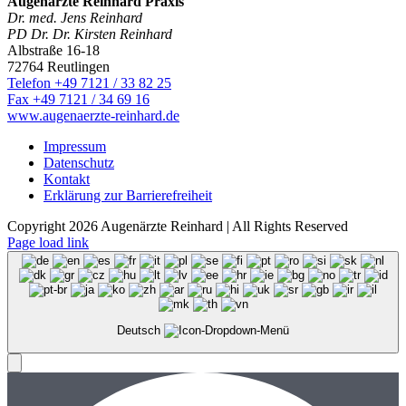
Augenärzte Reinhard Praxis
Dr. med. Jens Reinhard
PD Dr. Dr. Kirsten Reinhard
Albstraße 16-18
72764 Reutlingen
Telefon +49 7121 / 33 82 25
Fax +49 7121 / 34 69 16
www.augenaerzte-reinhard.de
Impressum
Datenschutz
Kontakt
Erklärung zur Barrierefreiheit
Copyright 2026 Augenärzte Reinhard | All Rights Reserved
Facebook
Instagram
Page load link
Deutsch