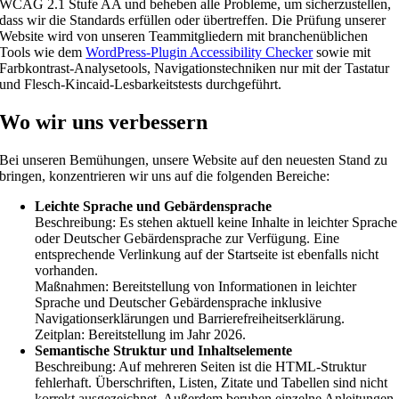
WCAG 2.1 Stufe AA und beheben alle Probleme, um sicherzustellen,
dass wir die Standards erfüllen oder übertreffen. Die Prüfung unserer
Website wird von unseren Teammitgliedern mit branchenüblichen
Tools wie dem
WordPress-Plugin Accessibility Checker
sowie mit
Farbkontrast-Analysetools, Navigationstechniken nur mit der Tastatur
und Flesch-Kincaid-Lesbarkeitstests durchgeführt.
Wo wir uns verbessern
Bei unseren Bemühungen, unsere Website auf den neuesten Stand zu
bringen, konzentrieren wir uns auf die folgenden Bereiche:
Leichte Sprache und Gebärdensprache
Beschreibung: Es stehen aktuell keine Inhalte in leichter Sprache
oder Deutscher Gebärdensprache zur Verfügung. Eine
entsprechende Verlinkung auf der Startseite ist ebenfalls nicht
vorhanden.
Maßnahmen: Bereitstellung von Informationen in leichter
Sprache und Deutscher Gebärdensprache inklusive
Navigationserklärungen und Barrierefreiheitserklärung.
Zeitplan: Bereitstellung im Jahr 2026.
Semantische Struktur und Inhaltselemente
Beschreibung: Auf mehreren Seiten ist die HTML-Struktur
fehlerhaft. Überschriften, Listen, Zitate und Tabellen sind nicht
korrekt ausgezeichnet. Außerdem beruhen einzelne Anleitungen