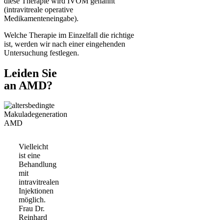
diese Therapie wird IVOM genannt
(intravitreale operative
Medikamenteneingabe).
Welche Therapie im Einzelfall die richtige
ist, werden wir nach einer eingehenden
Untersuchung festlegen.
Leiden Sie
an AMD?
Vielleicht
ist eine
Behandlung
mit
intravitrealen
Injektionen
möglich.
Frau Dr.
Reinhard