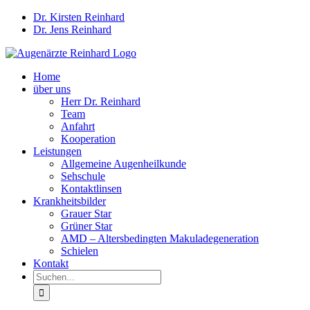
Zum
Dr. Kirsten Reinhard
Inhalt
Dr. Jens Reinhard
springen
Home
über uns
Herr Dr. Reinhard
Team
Anfahrt
Kooperation
Leistungen
Allgemeine Augenheilkunde
Sehschule
Kontaktlinsen
Krankheitsbilder
Grauer Star
Grüner Star
AMD – Altersbedingten Makuladegeneration
Schielen
Kontakt
Suche
nach: